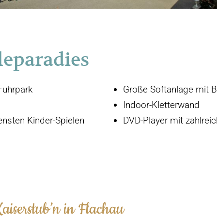
leparadies
Fuhrpark
Große Softanlage mit 
Indoor-Kletterwand
nsten Kinder-Spielen
DVD-Player mit zahlrei
iserstub’n in Flachau