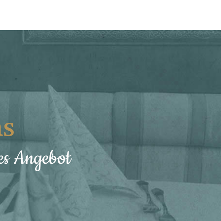
ns
hes Angebot