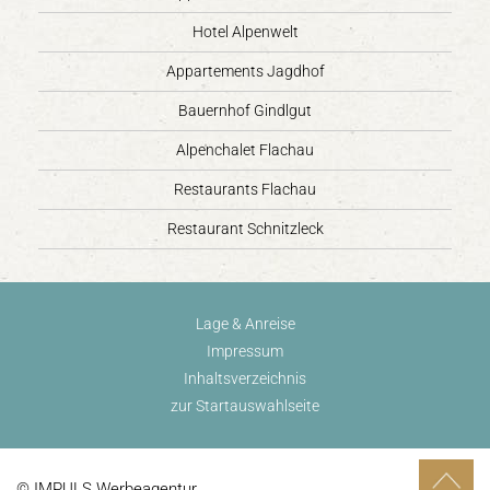
Hotel Alpenwelt
Appartements Jagdhof
Bauernhof Gindlgut
Alpenchalet Flachau
Restaurants Flachau
Restaurant Schnitzleck
Lage & Anreise
Impressum
Inhaltsverzeichnis
zur Startauswahlseite
© IMPULS Werbeagentur