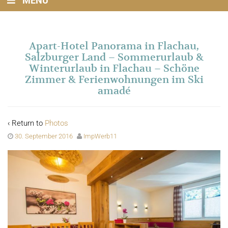
MENU
Apart-Hotel Panorama in Flachau,
Salzburger Land – Sommerurlaub &
Winterurlaub in Flachau – Schöne
Zimmer & Ferienwohnungen im Ski
amadé
‹ Return to
Photos
30. September 2016
ImpWerb11