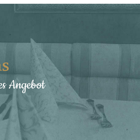
ns
hes Angebot